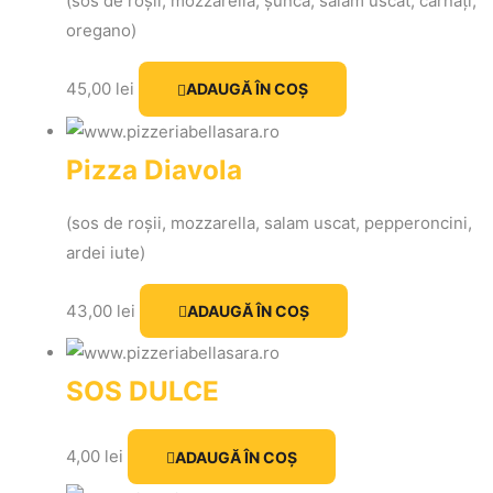
(sos de roșii, mozzarella, șuncă, salam uscat, cârnați,
oregano)
45,00
lei
ADAUGĂ ÎN COȘ
Pizza Diavola
(sos de roșii, mozzarella, salam uscat, pepperoncini,
ardei iute)
43,00
lei
ADAUGĂ ÎN COȘ
SOS DULCE
4,00
lei
ADAUGĂ ÎN COȘ