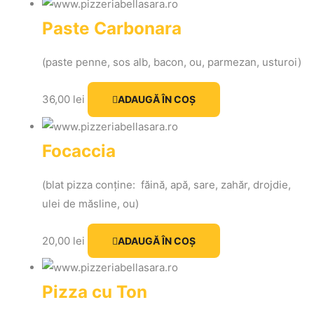
Paste Carbonara
(paste penne, sos alb, bacon, ou, parmezan, usturoi)
36,00
lei
ADAUGĂ ÎN COȘ
Focaccia
(blat
pizza
conține
:
făină
,
apă
,
sare
,
zahăr
, drojdie,
ulei de
măsline
, ou)
20,00
lei
ADAUGĂ ÎN COȘ
Pizza cu Ton