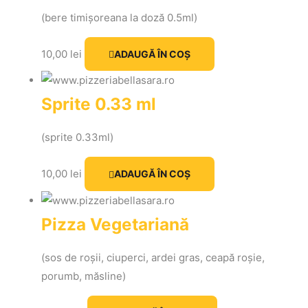
(bere
timișoreana
la
doză
0.5ml)
10,00
lei
ADAUGĂ ÎN COȘ
Sprite 0.33 ml
(sprite 0.33ml)
10,00
lei
ADAUGĂ ÎN COȘ
Pizza Vegetariană
(sos de roșii, ciuperci, ardei gras, ceapă roșie,
porumb, măsline)