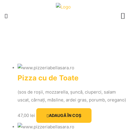
Pizza cu de Toate
(sos de roșii, mozzarella, șuncă, ciuperci, salam
uscat, cârnați, măsline, ardei gras, porumb, oregano)
47,00
lei
ADAUGĂ ÎN COȘ