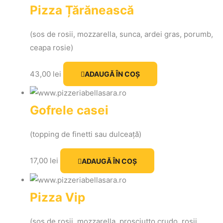
Pizza Țărănească
(sos de rosii, mozzarella, sunca, ardei gras, porumb,
ceapa rosie)
43,00
lei
ADAUGĂ ÎN COȘ
Gofrele casei
(topping de finetti sau dulceață)
17,00
lei
ADAUGĂ ÎN COȘ
Pizza Vip
(sos de roșii, mozzarella, prosciutto crudo, roșii