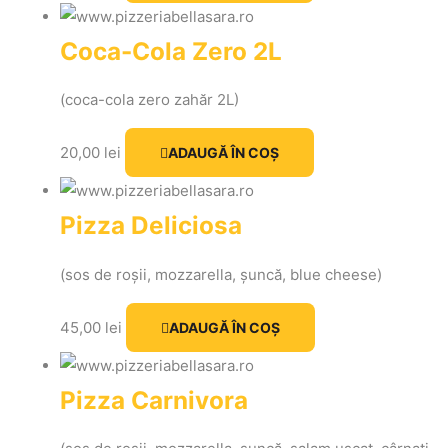
Coca-Cola Zero 2L
(coca-cola zero zahăr 2L)
20,00
lei
ADAUGĂ ÎN COȘ
Pizza Deliciosa
(sos de roșii, mozzarella, șuncă, blue cheese)
45,00
lei
ADAUGĂ ÎN COȘ
Pizza Carnivora