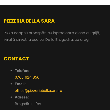
PIZZERIA BELLA SARA
Pizza coaptă proaspăt, cu ingrediente alese cu grijă,
livrată direct la ușa ta. De la Bragadiru, cu drag.
CONTACT
Telefon:
0763 624 856
Email:
office@pizzeriabellasara.ro
Adresă:
Bragadiru, Ilfov