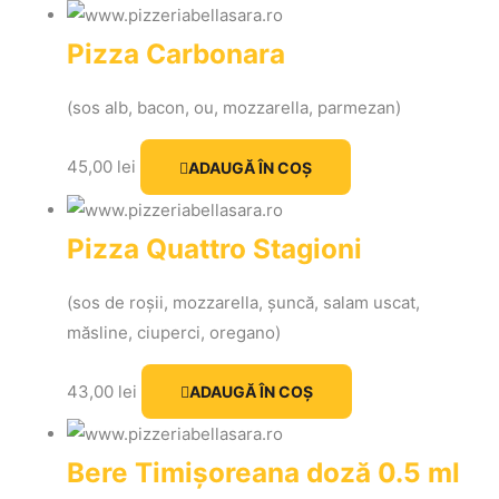
Pizza Carbonara
(sos alb, bacon, ou, mozzarella, parmezan)
45,00
lei
ADAUGĂ ÎN COȘ
Pizza Quattro Stagioni
(sos de roșii, mozzarella, șuncă, salam uscat,
măsline, ciuperci, oregano)
43,00
lei
ADAUGĂ ÎN COȘ
Bere Timișoreana doză 0.5 ml