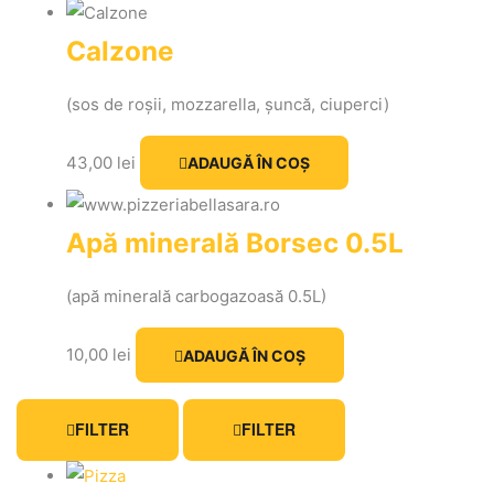
Calzone
(sos de roșii, mozzarella, șuncă, ciuperci)
43,00
lei
ADAUGĂ ÎN COȘ
Apă minerală Borsec 0.5L
(apă minerală carbogazoasă 0.5L)
10,00
lei
ADAUGĂ ÎN COȘ
FILTER
FILTER