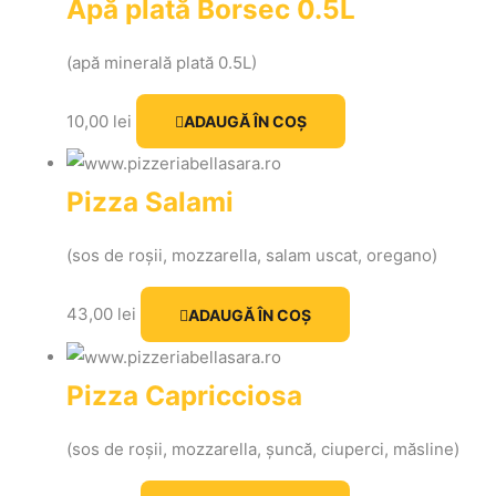
Apă plată Borsec 0.5L
(apă minerală plată 0.5L)
10,00
lei
ADAUGĂ ÎN COȘ
Pizza Salami
(sos de roșii, mozzarella, salam uscat, oregano)
43,00
lei
ADAUGĂ ÎN COȘ
Pizza Capricciosa
(sos de roșii, mozzarella, șuncă, ciuperci, măsline)