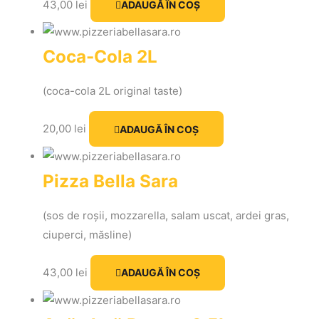
43,00
lei
ADAUGĂ ÎN COȘ
Coca-Cola 2L
(coca-cola 2L original taste)
20,00
lei
ADAUGĂ ÎN COȘ
Pizza Bella Sara
(sos de roșii, mozzarella, salam uscat, ardei gras,
ciuperci, măsline)
43,00
lei
ADAUGĂ ÎN COȘ