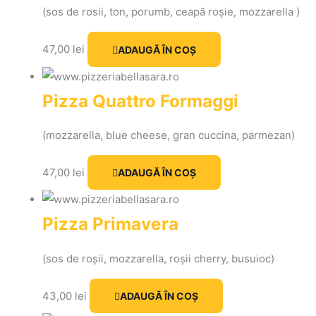
(sos de rosii, ton, porumb, ceapă roșie, mozzarella )
47,00
lei
ADAUGĂ ÎN COȘ
Pizza Quattro Formaggi
(mozzarella, blue cheese, gran cuccina, parmezan)
47,00
lei
ADAUGĂ ÎN COȘ
Pizza Primavera
(sos de roșii, mozzarella, roșii cherry, busuioc)
43,00
lei
ADAUGĂ ÎN COȘ