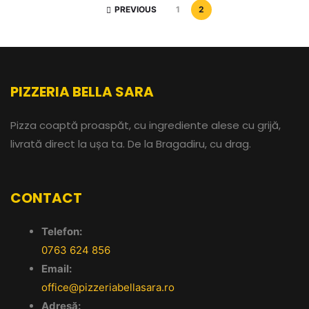
PREVIOUS
1
2
PIZZERIA BELLA SARA
Pizza coaptă proaspăt, cu ingrediente alese cu grijă,
livrată direct la ușa ta. De la Bragadiru, cu drag.
CONTACT
Telefon:
0763 624 856
Email:
office@pizzeriabellasara.ro
Adresă: