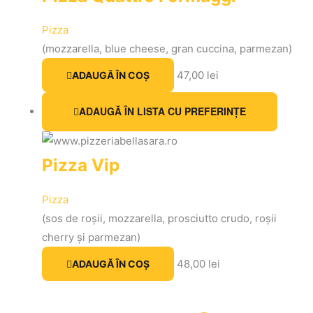
Pizza
(mozzarella, blue cheese, gran cuccina, parmezan)
47,00
lei
ADAUGĂ ÎN COȘ
ADAUGĂ ÎN LISTA CU PREFERINȚE
Pizza Vip
Pizza
(sos de roșii, mozzarella, prosciutto crudo, roșii
cherry și parmezan)
48,00
lei
ADAUGĂ ÎN COȘ