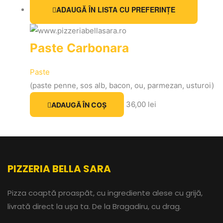
ADAUGĂ ÎN LISTA CU PREFERINȚE
Paste Carbonara
Paste
(paste penne, sos alb, bacon, ou, parmezan, usturoi)
36,00
lei
ADAUGĂ ÎN COȘ
PIZZERIA BELLA SARA
Pizza coaptă proaspăt, cu ingrediente alese cu grijă,
livrată direct la ușa ta. De la Bragadiru, cu drag.