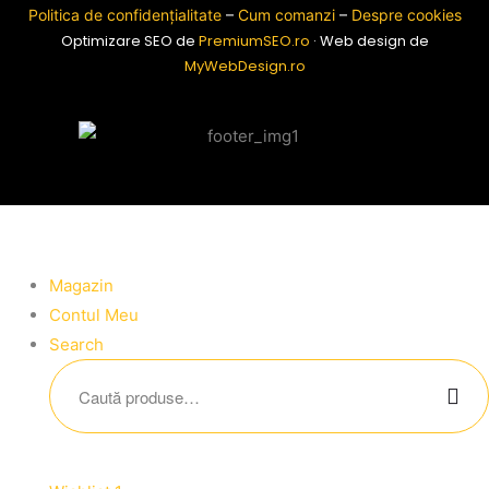
Politica de confidențialitate
–
Cum comanzi
–
Despre cookies
Optimizare SEO de
PremiumSEO.ro
· Web design de
MyWebDesign.ro
Magazin
Contul Meu
Search