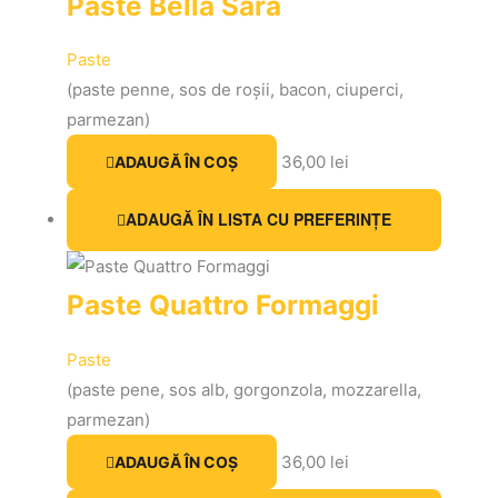
Paste Bella Sara
Paste
(paste penne, sos de roșii, bacon, ciuperci,
parmezan)
36,00
lei
ADAUGĂ ÎN COȘ
ADAUGĂ ÎN LISTA CU PREFERINȚE
Paste Quattro Formaggi
Paste
(paste pene, sos alb, gorgonzola, mozzarella,
parmezan)
36,00
lei
ADAUGĂ ÎN COȘ