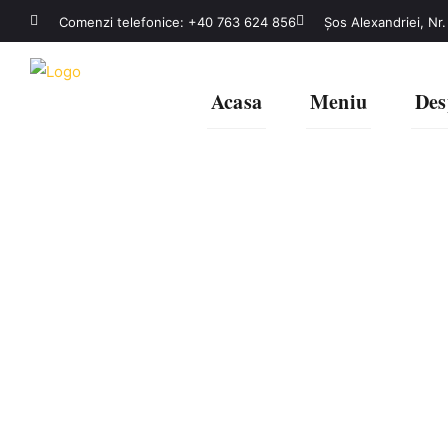
Comenzi telefonice: +40 763 624 856
Șos Alexandriei, Nr.
Acasa
Meniu
Des