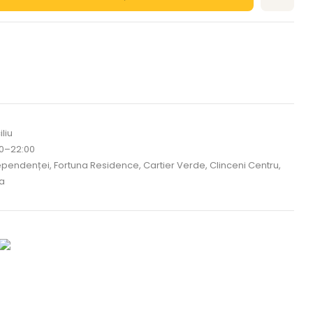
st
l
liu
00–22:00
dependenței, Fortuna Residence, Cartier Verde, Clinceni Centru,
da