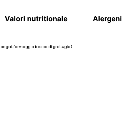
Valori nutritionale
Alergeni
cegai, formaggio fresco di grattugia)