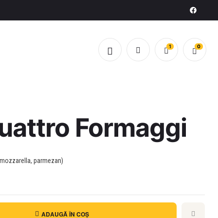
1
0
uattro Formaggi
, mozzarella, parmezan)
ADAUGĂ ÎN COȘ