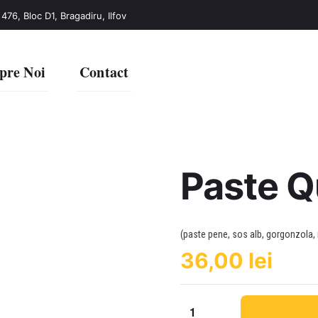
 476, Bloc D1, Bragadiru, Ilfov
pre Noi
Contact
Paste Q
(paste pene, sos alb, gorgonzola
36,00
lei