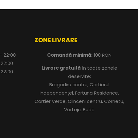
ZONE LIVRARE
Comandă minimă:
100 RON
 – 22:00
 22:00
Livrare gratuită
în toate zonele
 22:00
deservite:
Bragadiru centru, Cartierul
Independenței, Fortuna Residence,
Cartier Verde, Clinceni centru, Cornetu,
Vârteju, Buda