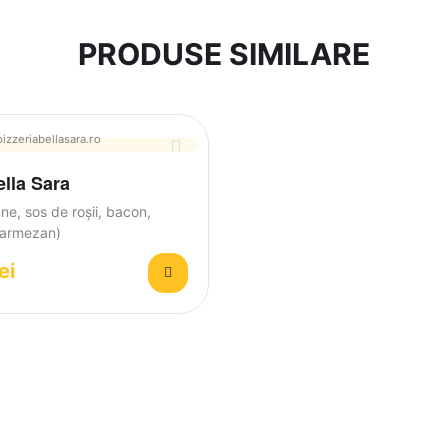
PRODUSE SIMILARE
lla Sara
ne, sos de roșii, bacon,
parmezan)
lei