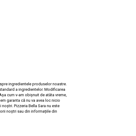
espre ingredientele produselor noastre.
tandard a ingredientelor. Modificarea
 Așa cum v-am obișnuit de atâta vreme,
tem garanta că nu va avea loc nicio
 noștri. Pizzeria Bella Sara nu este
rii noștri sau din informațiile din