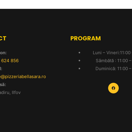
CT
PROGRAM
on:
Luni – Vineri:11:00
 624 856
Sâmbătă : 11:00 –
:
Duminică: 11:00 –
e@pizzeriabellasara.ro
să:
diru, Ilfov