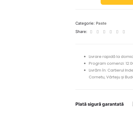
Categorie:
Paste
Facebook
Twitter
Linkedin
Google+
Pintere
Emai
Share:
Livrare rapidă la domici
Program comenzi: 12:
Livrăm în: Cartierul In
Cornetu, Vârteju și Bu
Plată sigură garantată