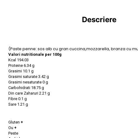
Descriere
(Paste penne: sos alb cu gran cuccina,mozzarella, branza cu mu
Valori nutritionale per 100g
Kcal 194.03
Proteine 6.34 g
Grasimi 10.1 g
Grasimi saturate 3.42 g
Grasimi nesaturate 0 g
Carbohidrati 18.75 g
Din care Zaharuri 2.21 g
Fibre 0.1 g
Sare 1.21 g
Gluten
+
Ou
+
Peste