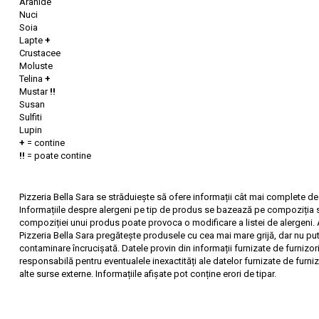
Arahide
Nuci
Soia
Lapte
+
Crustacee
Moluste
Telina
+
Mustar
!!
Susan
Sulfiti
Lupin
+
= contine
!!
= poate contine
Pizzeria Bella Sara se străduiește să ofere informații cât mai complete d
Informațiile despre alergeni pe tip de produs se bazează pe compoziția s
compoziției unui produs poate provoca o modificare a listei de alergeni.
Pizzeria Bella Sara pregătește produsele cu cea mai mare grijă, dar nu pu
contaminare încrucișată. Datele provin din informații furnizate de furnizorii
responsabilă pentru eventualele inexactități ale datelor furnizate de furnizo
alte surse externe. Informațiile afișate pot conține erori de tipar.