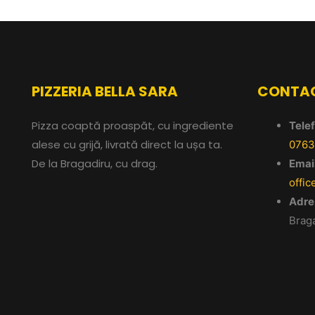
PIZZERIA BELLA SARA
CONTA
Pizza coaptă proaspăt, cu ingrediente
Telef
alese cu grijă, livrată direct la ușa ta.
0763
De la Bragadiru, cu drag.
Email
offic
Adre
Braga