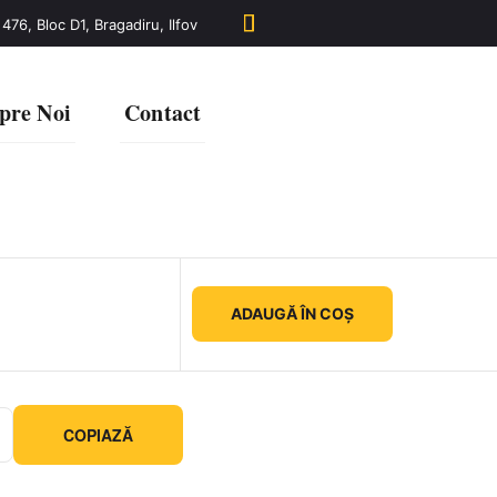
 476, Bloc D1, Bragadiru, Ilfov
pre Noi
Contact
ADAUGĂ ÎN COȘ
COPIAZĂ