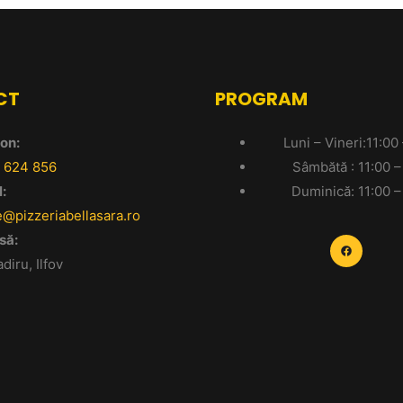
CT
PROGRAM
on:
Luni – Vineri:11:00
 624 856
Sâmbătă : 11:00 –
:
Duminică: 11:00 –
e@pizzeriabellasara.ro
să:
diru, Ilfov