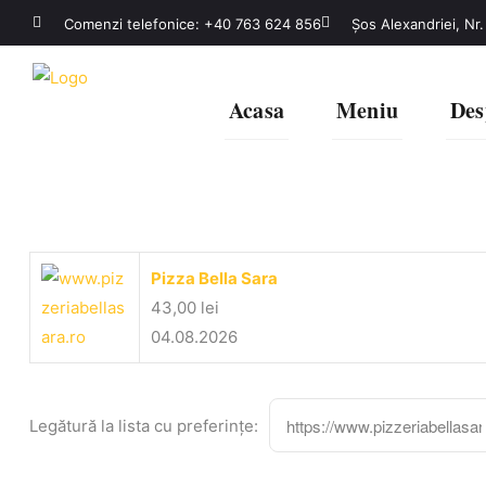
Comenzi telefonice: +40 763 624 856
Șos Alexandriei, Nr.
Acasa
Meniu
Des
Pizza Bella Sara
43,00
lei
04.08.2026
Legătură la lista cu preferințe: