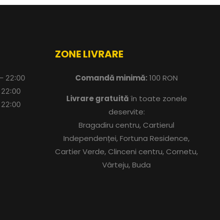
ZONE LIVRARE
Comandă minimă:
100 RON
 – 22:00
 22:00
Livrare gratuită
în toate zonele
 22:00
deservite:
Bragadiru centru, Cartierul
Independenței, Fortuna Residence,
Cartier Verde, Clinceni centru, Cornetu,
Vârteju, Buda