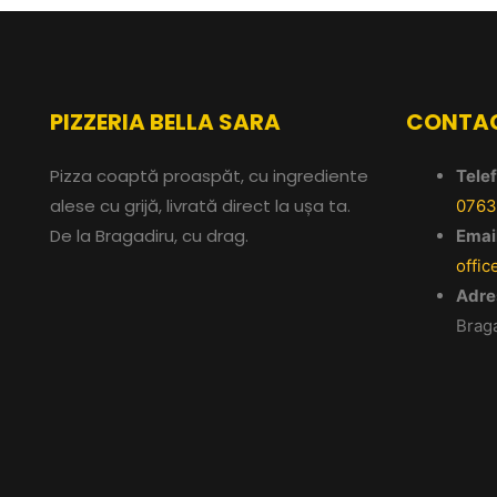
PIZZERIA BELLA SARA
CONTA
Pizza coaptă proaspăt, cu ingrediente
Telef
alese cu grijă, livrată direct la ușa ta.
0763
De la Bragadiru, cu drag.
Email
offic
Adre
Braga