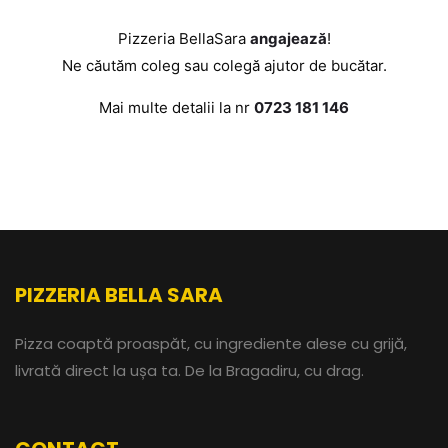
Pizzeria BellaSara
angajează
!
Ne
căutăm
coleg
sau
colegă
ajutor de
bucătar
.
Mai multe detalii la nr
0723 181 146
PIZZERIA BELLA SARA
Pizza coaptă proaspăt, cu ingrediente alese cu grijă,
livrată direct la ușa ta. De la Bragadiru, cu drag.