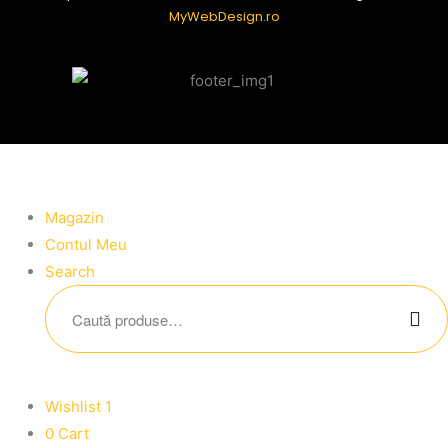
MyWebDesign.ro
Magazin
Contul Meu
Search
Wishlist
1
0
Cart