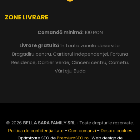
ZONE LIVRARE
Comandă minimă:
100 RON
Livrare gratuită
în toate zonele deservite:
Bragadiru centru, Cartierul Independenței, Fortuna
Residence, Cartier Verde, Clinceni centru, Cornetu,
Vârteju, Buda
© 2026
BELLA SARA FAMILY SRL
· Toate drepturile rezervate.
Politica de confidențialitate
–
Cum comanzi
–
Despre cookies
Optimizare SEO de
PremiumSEO.ro
· Web design de