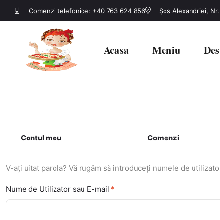
Comenzi telefonice: +40 763 624 856
Șos Alexandriei, Nr.
Acasa
Meniu
Des
Contul meu
Comenzi
V-aţi uitat parola? Vă rugăm să introduceţi numele de utilizato
Nume de Utilizator sau E-mail
*