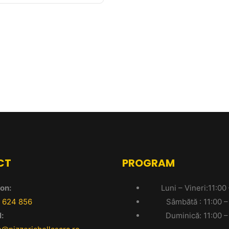
CT
PROGRAM
on:
Luni – Vineri:11:00
 624 856
Sâmbătă : 11:00 –
:
Duminică: 11:00 –