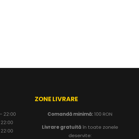
ZONE LIVRARE
Comandă minimă:
100 RON
 – 22:00
 22:00
Livrare gratuită
în toate zonele
 22:00
deservite: