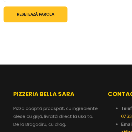
RESETEAZĂ PAROLA
PIZZERIA BELLA SARA
CONTA
Pizza coaptă proaspăt, cu ingrediente
Telef
alese cu grijă, livrată direct la ușa ta.
0763
De la Bragadiru, cu drag.
Email